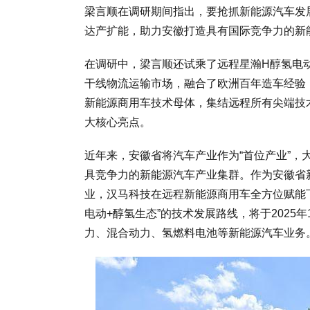
梁言顺在调研期间指出，要抢抓新能源汽车发
达产扩能，助力安徽打造具有国际竞争力的新
在调研中，梁言顺还试乘了远程星瀚H醇氢电
干线物流运输市场，融合了欧洲百年造车经验
新能源商用车技术母体，集结远程所有尖端技
大核心亮点。
近年来，安徽省将汽车产业作为“首位产业”
具竞争力的新能源汽车产业集群。作为安徽省新
业，汉马科技在远程新能源商用车全方位赋能
电动+醇氢生态”的技术发展路线，将于2025
力、混合动力、氢燃料电池等新能源汽车业务