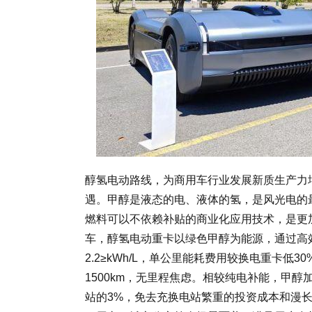
醇氢电动路线，为商用车行业发展新质生产力
遇。甲醇是液态的电、液体的氢，是风光电的
燃料可以不依赖补贴的商业化应用技术，是更
车，醇氢电动重卡以绿色甲醇为能源，通过高
2.2≥kWh/L，单公里能耗费用较换电重卡
1500km，无里程焦虑。相较纯电补能，甲
站的3%，免去充换电站繁重的投资成本和漫