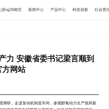
走进ng28南宫
新闻中心
产品中心
科技创新
社会责
产力 安徽省委书记梁言顺到
官方网站
集团调研，走进发动机制造车间，参观醇氢动力生产线和新