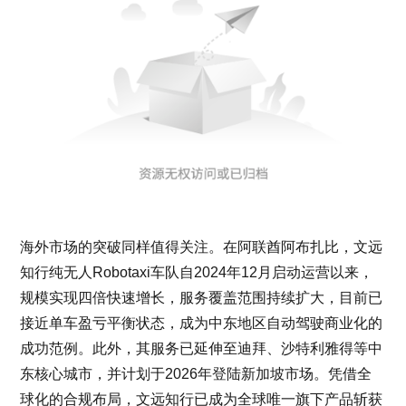
海外市场的突破同样值得关注。在阿联酋阿布扎比，文远
知行纯无人Robotaxi车队自2024年12月启动运营以来，
规模实现四倍快速增长，服务覆盖范围持续扩大，目前已
接近单车盈亏平衡状态，成为中东地区自动驾驶商业化的
成功范例。此外，其服务已延伸至迪拜、沙特利雅得等中
东核心城市，并计划于2026年登陆新加坡市场。凭借全
球化的合规布局，文远知行已成为全球唯一旗下产品斩获