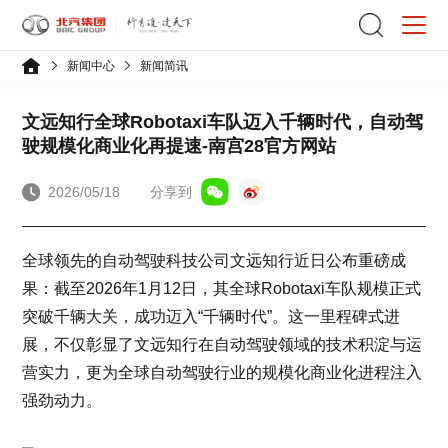
新闻中心
新闻简讯
文远知行全球Robotaxi车队迈入千辆时代，自动驾
驶规模化商业化再提速-南宫28官方网站
2026/05/18
分享到
全球领先的自动驾驶科技公司文远知行近日公布重磅成
果：截至2026年1月12日，其全球Robotaxi车队规模正式
突破千辆大关，成功迈入“千辆时代”。这一里程碑式进
展，不仅彰显了文远知行在自动驾驶领域的技术积淀与运
营实力，更为全球自动驾驶行业的规模化商业化进程注入
强劲动力。