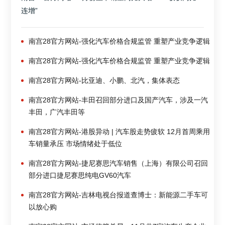
连增”
南宫28官方网站-强化汽车价格合规监管 重塑产业竞争逻辑
南宫28官方网站-强化汽车价格合规监管 重塑产业竞争逻辑
南宫28官方网站-比亚迪、小鹏、北汽，集体表态
南宫28官方网站-丰田召回部分进口及国产汽车，涉及一汽
丰田，广汽丰田等
南宫28官方网站-港股异动 | 汽车股走势疲软 12月首周乘用
车销量承压 市场情绪处于低位
南宫28官方网站-捷尼赛思汽车销售（上海）有限公司召回
部分进口捷尼赛思纯电GV60汽车
南宫28官方网站-吉林电视台报道查博士：新能源二手车可
以放心购