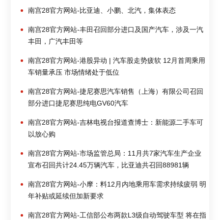
南宫28官方网站-比亚迪、小鹏、北汽，集体表态
南宫28官方网站-丰田召回部分进口及国产汽车，涉及一汽
丰田，广汽丰田等
南宫28官方网站-港股异动 | 汽车股走势疲软 12月首周乘用
车销量承压 市场情绪处于低位
南宫28官方网站-捷尼赛思汽车销售（上海）有限公司召回
部分进口捷尼赛思纯电GV60汽车
南宫28官方网站-吉林电视台报道查博士：新能源二手车可
以放心购
南宫28官方网站-市场监管总局：11月共7家汽车生产企业
宣布召回共计24.45万辆汽车，比亚迪共召回88981辆
南宫28官方网站-小摩：料12月内地乘用车需求持续疲弱 明
年补贴或延续但加新要求
南宫28官方网站-工信部公布两款L3级自动驾驶车型 将在指