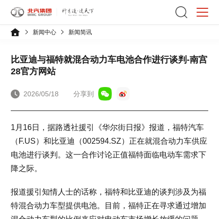
新闻中心
新闻简讯
比亚迪与福特就混合动力车电池合作进行谈判-南宫
28官方网站
2026/05/18
分享到
1月16日，据路透社援引《华尔街日报》报道，福特汽车
（F.US）和比亚迪（002594.SZ）正在就混合动力车供应
电池进行谈判。这一合作讨论正值福特面临电动车需求下
降之际。
报道援引知情人士的话称，福特和比亚迪的谈判涉及为福
特混合动力车型提供电池。目前，福特正在寻求通过增加