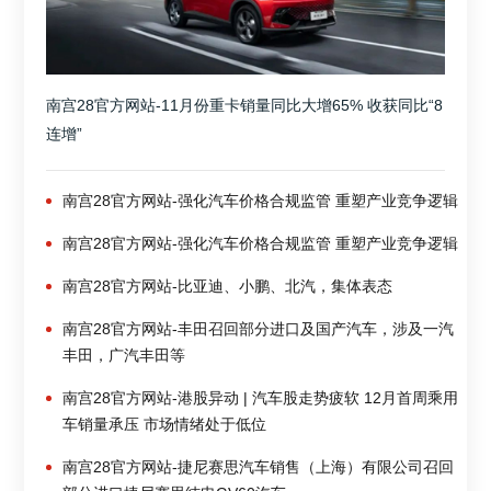
南宫28官方网站-11月份重卡销量同比大增65% 收获同比“8
连增”
南宫28官方网站-强化汽车价格合规监管 重塑产业竞争逻辑
南宫28官方网站-强化汽车价格合规监管 重塑产业竞争逻辑
南宫28官方网站-比亚迪、小鹏、北汽，集体表态
南宫28官方网站-丰田召回部分进口及国产汽车，涉及一汽
丰田，广汽丰田等
南宫28官方网站-港股异动 | 汽车股走势疲软 12月首周乘用
车销量承压 市场情绪处于低位
南宫28官方网站-捷尼赛思汽车销售（上海）有限公司召回